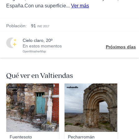
España.Con una superficie...
Ver más
Población:
91
INE 2017
cielo claro, 20º
En estos momentos
Próximos días
OpenWeatherMap
Qué ver en Valtiendas
Valentín Enrique
malvarello
Fuentesoto
Pecharromán