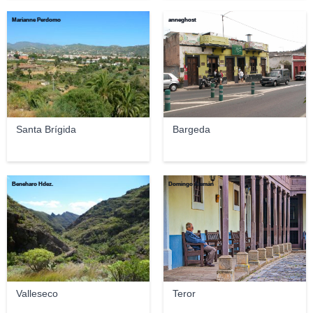
Marianne Perdomo
anneghost
Santa Brígida
Bargeda
Beneharo Hdez.
Domingo Alemán
Valleseco
Teror