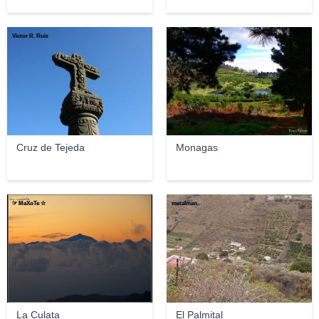
Victor R. Ruiz
ToniTeror
Cruz de Tejeda
Monagas
☞ MaXoTe ☆
metalman
La Culata
El Palmital