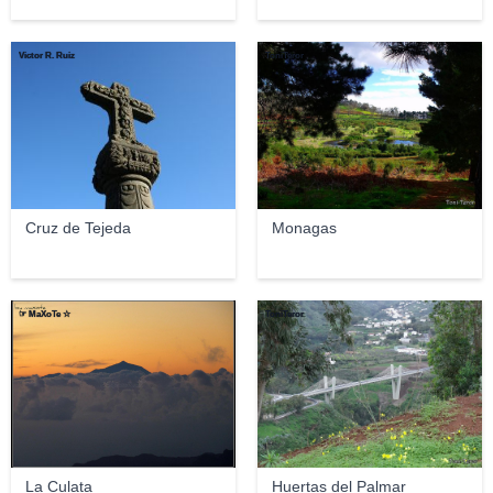
Victor R. Ruiz
ToniTeror
Cruz de Tejeda
Monagas
☞ MaXoTe ☆
ToniTeror
La Culata
Huertas del Palmar