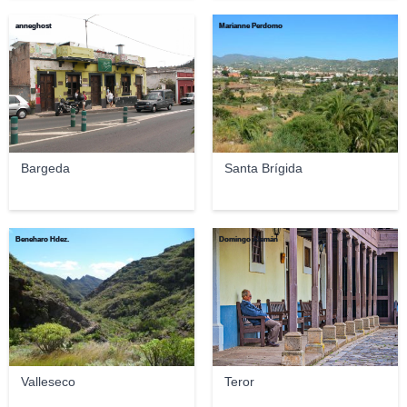
anneghost
Marianne Perdomo
Bargeda
Santa Brígida
Beneharo Hdez.
Domingo Alemán
Valleseco
Teror