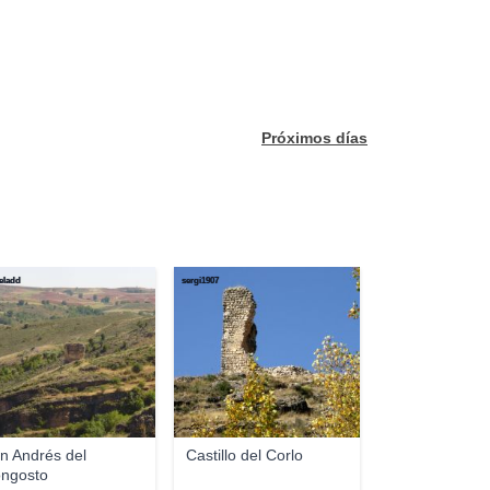
Próximos días
eladd
sergi1907
n Andrés del
Castillo del Corlo
ngosto