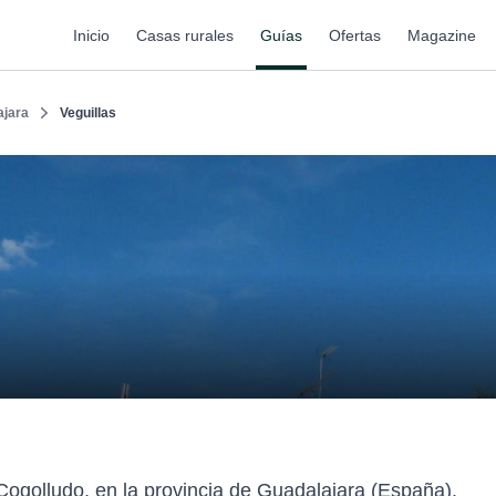
Inicio
Casas rurales
Guías
Ofertas
Magazine
ajara
Veguillas
Cogolludo, en la provincia de Guadalajara (España).