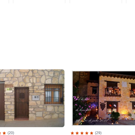
(20)
(29)