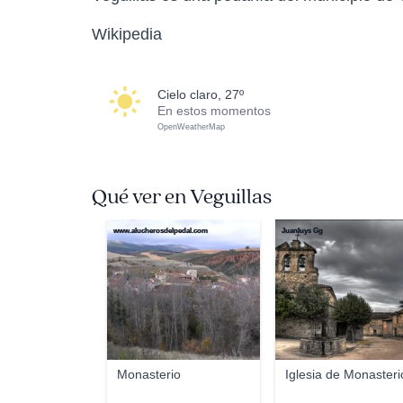
Wikipedia
cielo claro, 27º
En estos momentos
OpenWeatherMap
Qué ver en Veguillas
www.alucherosdelpedal.com
Juanluys Gg
Monasterio
Iglesia de Monasteri