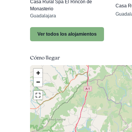
Casa Rural Spa El Rincón de
Casa Ru
Monasterio
Guadala
Guadalajara
Ver todos los alojamientos
Cómo llegar
+
−