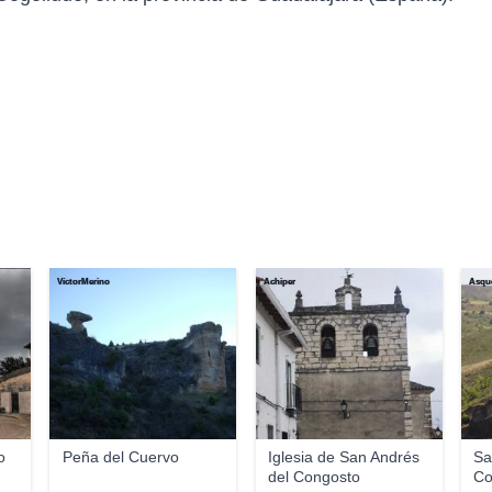
VíctorMerino
Achiper
Asqu
o
Peña del Cuervo
Iglesia de San Andrés
Sa
del Congosto
Co