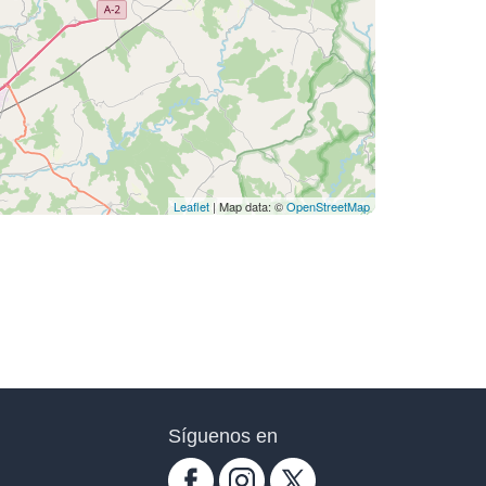
Leaflet
| Map data: ©
OpenStreetMap
Síguenos en