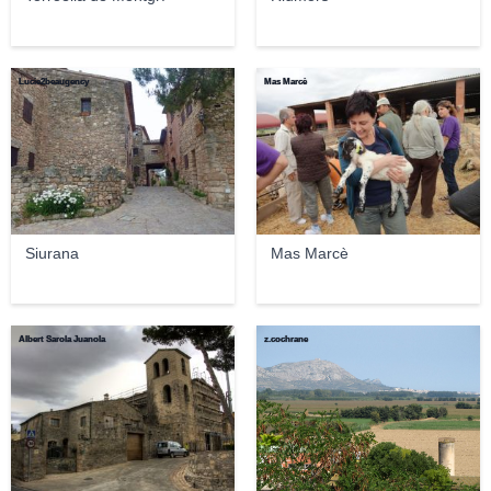
Lucie2beaugency
Mas Marcè
Siurana
Mas Marcè
Albert Sarola Juanola
z.cochrane