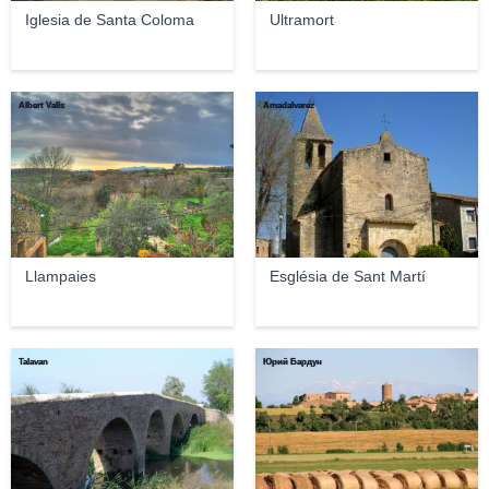
Iglesia de Santa Coloma
Ultramort
Albert Valls
Amadalvarez
Llampaies
Església de Sant Martí
Talavan
Юрий Бардун