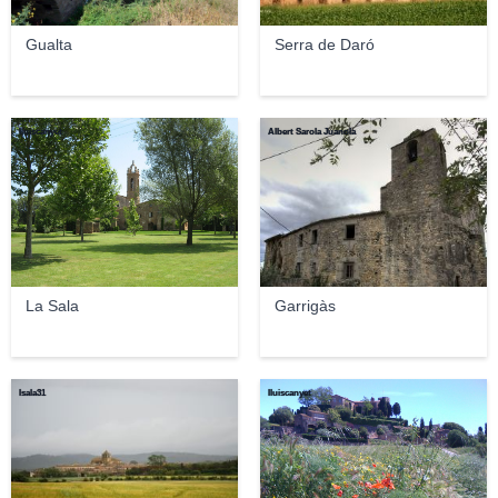
Gualta
Serra de Daró
lluiscanyet
Albert Sarola Juanola
La Sala
Garrigàs
lsala31
lluiscanyet