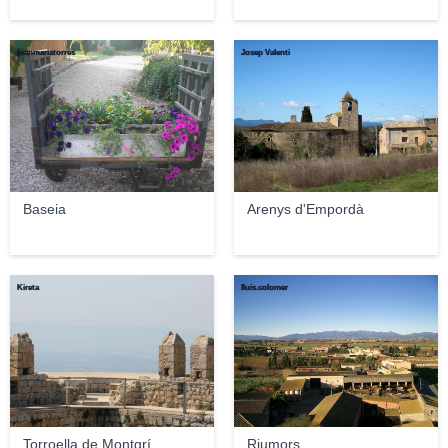
juanmariatorres
Josep Valenti
Baseia
Arenys d'Empordà
Kireta
lluis.colomer
Torroella de Montgrí
Riumors