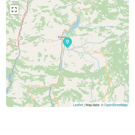
Leaflet
| Map data: ©
OpenStreetMap