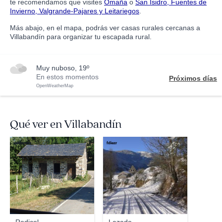
te recomendamos que visites
Omaña
o
San Isidro, Fuentes de
Invierno, Valgrande-Pajares y Leitariegos
.
Más abajo, en el mapa, podrás ver casas rurales cercanas a
Villabandín para organizar tu escapada rural.
muy nuboso, 19º
En estos momentos
Próximos días
OpenWeatherMap
Qué ver en Villabandín
valdornes
fdiezr