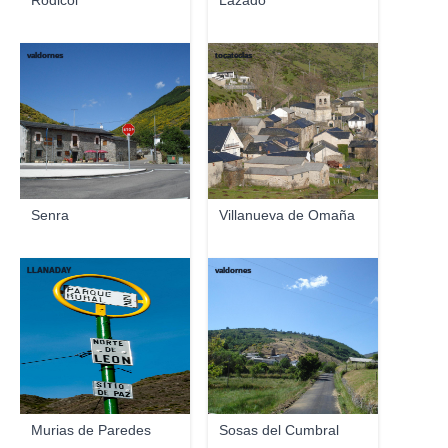
Rodicol
Lazado
valdornes
tocateclas
Senra
Villanueva de Omaña
LLANADAY
valdornes
Murias de Paredes
Sosas del Cumbral