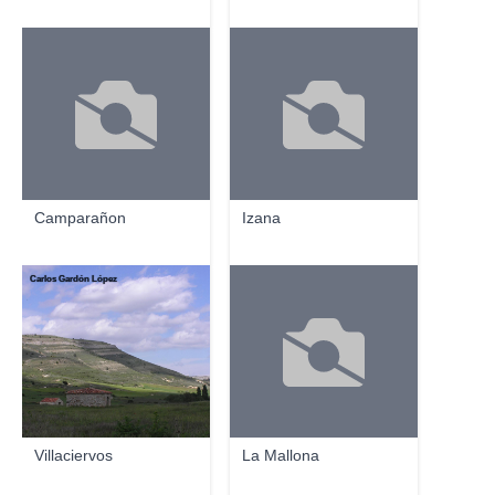
Camparañon
Izana
Carlos Gardón López
Villaciervos
La Mallona