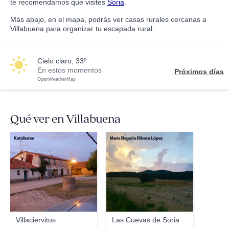
te recomendamos que visites
Soria
.
Más abajo, en el mapa, podrás ver casas rurales cercanas a
Villabuena para organizar tu escapada rural.
cielo claro, 33º
En estos momentos
Próximos días
OpenWeatherMap
Qué ver en Villabuena
Katxibatxe
Maria Begoña Ribote López
Villaciervitos
Las Cuevas de Soria