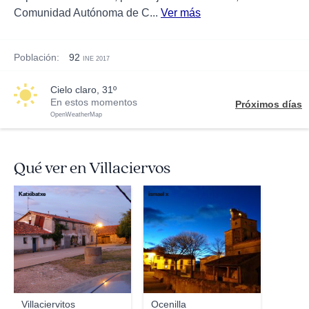
Comunidad Autónoma de C...
Ver más
Población:
92
INE 2017
cielo claro, 31º
En estos momentos
Próximos días
OpenWeatherMap
Qué ver en Villaciervos
Katxibatxe
ismael x
Villaciervitos
Ocenilla