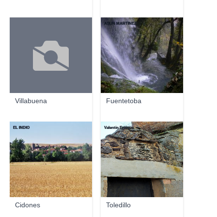
ASUN MARTINEZ
Villabuena
Fuentetoba
EL INDIO
Valentín Enrique
Cidones
Toledillo