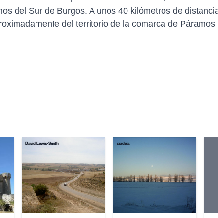
os del Sur de Burgos. A unos 40 kilómetros de distancia h
roximadamente del territorio de la comarca de Páramos 
David Lewis-Smith
csrdela