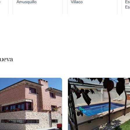
e
Amusquillo
Villaco
Es
Es
gueva