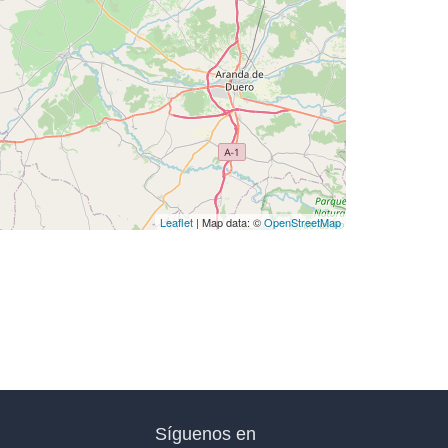
Leaflet
| Map data: ©
OpenStreetMap
Síguenos en