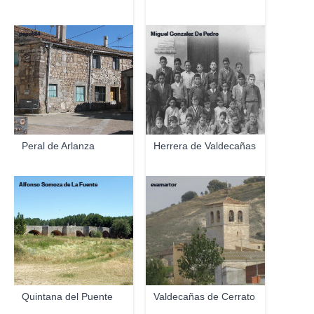
pepe584
Miguel Gonzalez De Pedro
Peral de Arlanza
Herrera de Valdecañas
Alfonso Somoza de La Fuente
evamartor
Quintana del Puente
Valdecañas de Cerrato