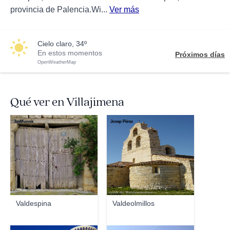
provincia de Palencia.Wi...
Ver más
cielo claro, 34º
En estos momentos
Próximos días
OpenWeatherMap
Qué ver en Villajimena
JasMunos
Josep Pérez
Valdespina
Valdeolmillos