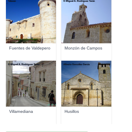
Talavan
©-Miguel A. Rodríguez Terán
Fuentes de Valdepero
Monzón de Campos
©-Miguel A. Rodríguez Terán
Alberto González García
Villamediana
Husillos