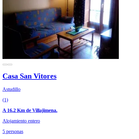
Casa San Vitores
Astudillo
(1)
A 16.2 Km de Villajimena.
Alojamiento entero
5 personas