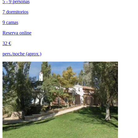
5 - 9 personas
7 dormitorios
9 camas
Reserva online
32 €
pers./noche (aprox.)