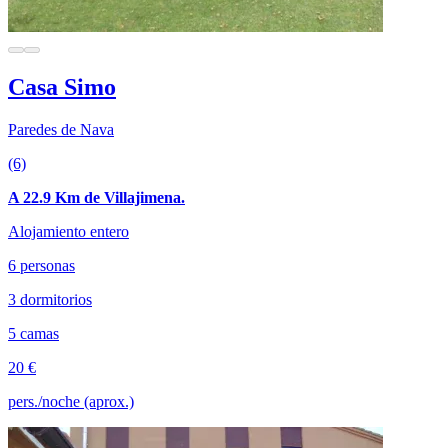
Casa Simo
Paredes de Nava
(6)
A 22.9 Km de Villajimena.
Alojamiento entero
6 personas
3 dormitorios
5 camas
20 €
pers./noche (aprox.)