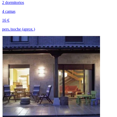
2 dormitorios
4 camas
16 €
pers./noche (aprox.)