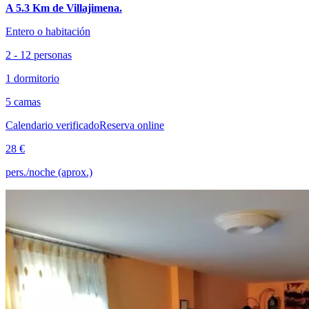
A 5.3 Km de Villajimena.
Entero o habitación
2 - 12 personas
1 dormitorio
5 camas
Calendario verificado
Reserva online
28 €
pers./noche (aprox.)