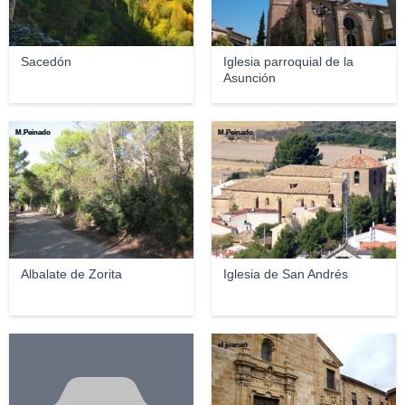
Sacedón
Iglesia parroquial de la
Asunción
M.Peinado
M.Peinado
Albalate de Zorita
Iglesia de San Andrés
el juanan