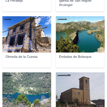
La Peraleja
Iglesia de San Miguel
Arcángel
cotocan
romanoski
Olmeda de la Cuesta
Embalse de Bolarque
el juanan
sacedacity1990