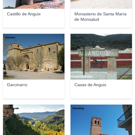
Castillo de Anguix
Monasterio de Santa María
de Monsalud
el juanan
el juanan
Garcinarro
Casas de Anguix
AdriPozuelo
Rsanchop