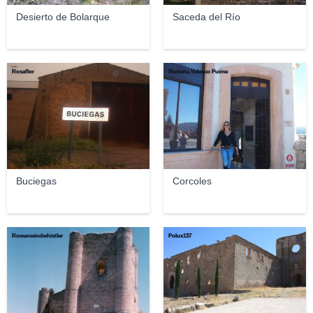
Desierto de Bolarque
Saceda del Río
Rosaflor
Marietta Velasco Puime
Buciegas
Corcoles
Rowanwindwhistler
Polux137