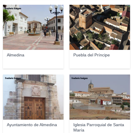
frederic baiges
COGOLLUDO
Almedina
Puebla del Príncipe
frederic baiges
frederic baiges
Ayuntamiento de Almedina
Iglesia Parroquial de Santa
María