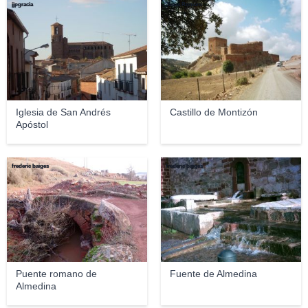
jjpgracia
Jesús Romero
Iglesia de San Andrés
Castillo de Montizón
Apóstol
frederic baiges
frederic baiges
Puente romano de
Fuente de Almedina
Almedina