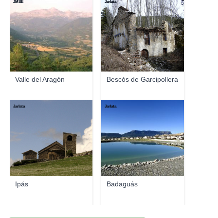
JMSE
Jarlata
Valle del Aragón
Bescós de Garcipollera
Jarlata
Jarlata
Ipás
Badaguás