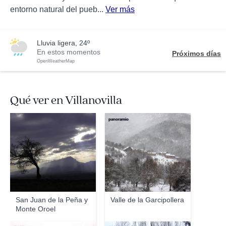
entorno natural del pueb...
Ver más
lluvia ligera, 24º
En estos momentos
Próximos días
OpenWeatherMap
Qué ver en Villanovilla
panoramio
San Juan de la Peña y
Valle de la Garcipollera
Monte Oroel