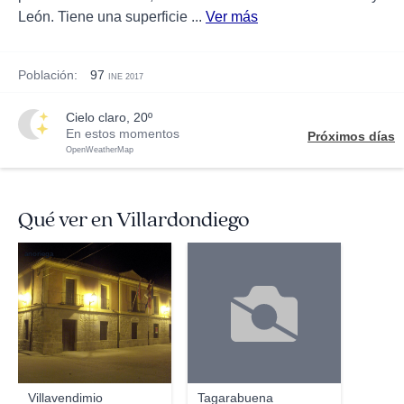
León. Tiene una superficie ...
Ver más
Población:
97
INE 2017
cielo claro, 20º
En estos momentos
Próximos días
OpenWeatherMap
Qué ver en Villardondiego
anoriega
Villavendimio
Tagarabuena