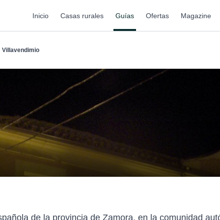
Inicio
Casas rurales
Guías
Ofertas
Magazine
Villavendimio
española de la provincia de Zamora, en la comunidad aut