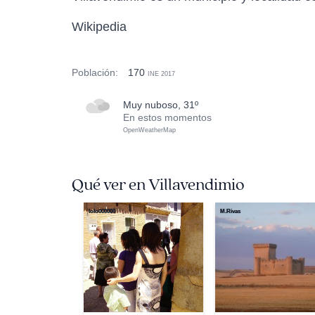
Wikipedia
Población:
170
INE 2017
muy nuboso, 31º
En estos momentos
OpenWeatherMap
Qué ver en Villavendimio
lolo000000
M.Rivas