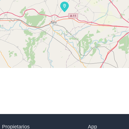
Propietarios
App