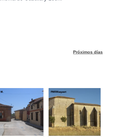
Próximos días
 M.
PMRMaeyaert