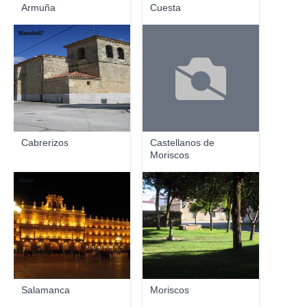
Armuña
Cuesta
Manolo67
Cabrerizos
Castellanos de
Moriscos
Alurín
kr3xpo
Salamanca
Moriscos