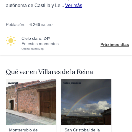
autónoma de Castilla y Le...
Ver más
Población:
6.266
INE 2017
cielo claro, 24º
En estos momentos
Próximos días
OpenWeatherMap
Qué ver en Villares de la Reina
javicar968
waldo_mendoza
Monterrubio de
San Cristóbal de la