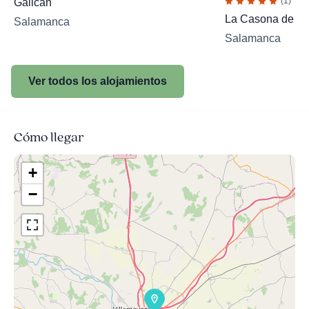
(1)
Galican
La Casona de Se
Salamanca
Salamanca
Ver todos los alojamientos
Cómo llegar
+
−