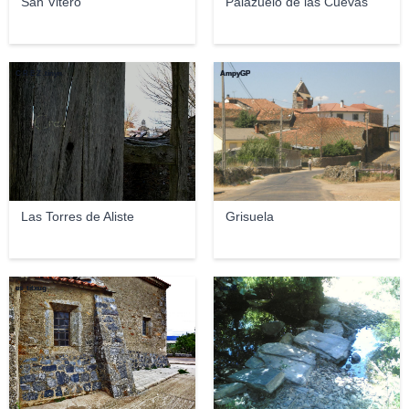
San Vitero
Palazuelo de las Cuevas
C R E Z .tinyn
AmpyGP
Las Torres de Aliste
Grisuela
es_titxug
raul8