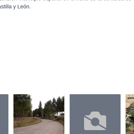
tilla y León.
Nacho Vegas
pano