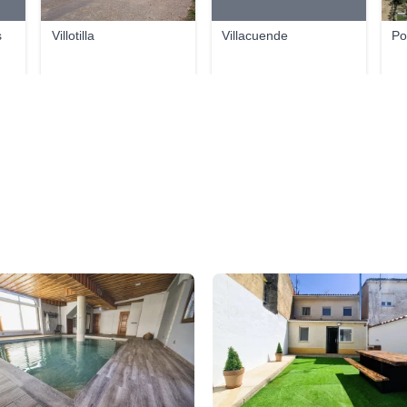
s
Villotilla
Villacuende
Po