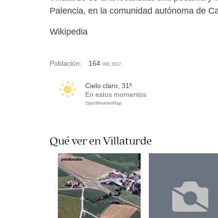
Palencia, en la comunidad autónoma de Cas
Wikipedia
Población:
164
INE 2017
cielo claro, 31º
En estos momentos
OpenWeatherMap
Qué ver en Villaturde
petalocubix