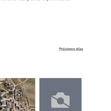
Próximos días
ramio