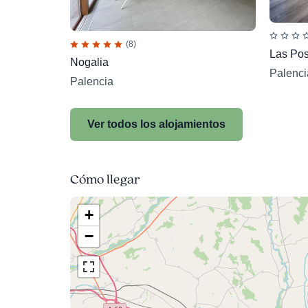
(8)
Las Pos
Nogalia
Palenci
Palencia
Ver todos los alojamientos
Cómo llegar
+
−