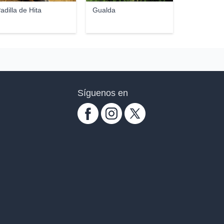
adilla de Hita
Gualda
Síguenos en