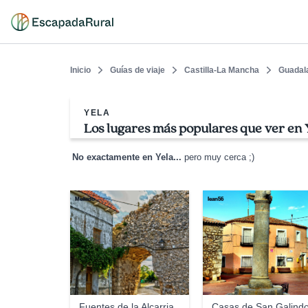
Inicio
Guías de viaje
Castilla-La Mancha
Guadal
YELA
Los lugares más populares que ver en 
No exactamente en Yela...
pero muy cerca ;)
Mellado
lean56
Fuentes de la Alcarria
Casas de San Galind