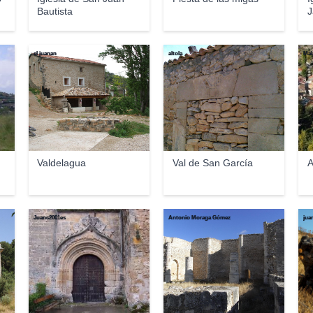
Bautista
J
el juanan
altola
Mal
Valdelagua
Val de San García
A
Juanc2001es
Antonio Moraga Gómez
jua