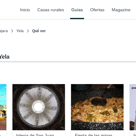
Inicio
Casas rurales
Guías
Ofertas
Magazine
ajara
Yela
Qué ver
Yela
Reinhardhauke
Nanow Jesús madrid
jos
o
Iglesia de San Juan
Fiesta de las migas
I