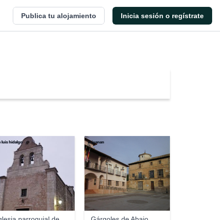
Publica tu alojamiento
Inicia sesión o regístrate
e luis hidalgo
el juanan
glesia parroquial de
Gárgoles de Abajo