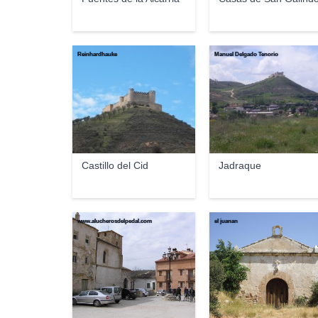
Reinhardhauke
Manuel Delgado Tenorio
Castillo del Cid
Jadraque
www.alucherosdelpedal.com
el juanan