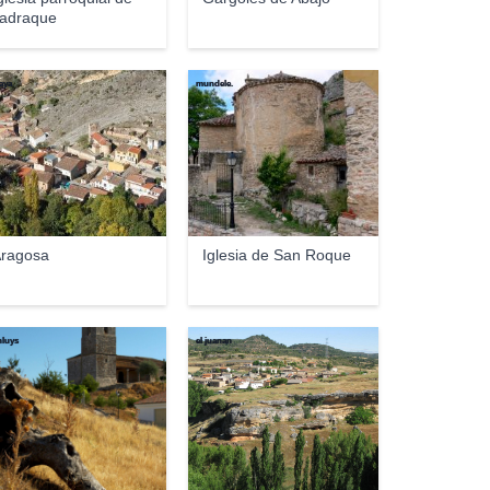
adraque
aya
mundele.
ragosa
Iglesia de San Roque
nluys
el juanan