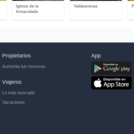
Iglesia de la
Valdearenas
P
Inmaculada
Concepción
Propietarios
App
Aumenta tus reservas
Viajeros
Lo más buscado
Vacaciones