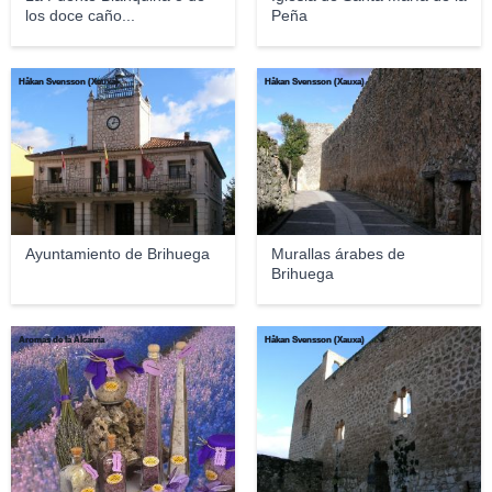
los doce caño...
Peña
Håkan Svensson (Xauxa)
Håkan Svensson (Xauxa)
Ayuntamiento de Brihuega
Murallas árabes de
Brihuega
Aromas de la Alcarria
Håkan Svensson (Xauxa)