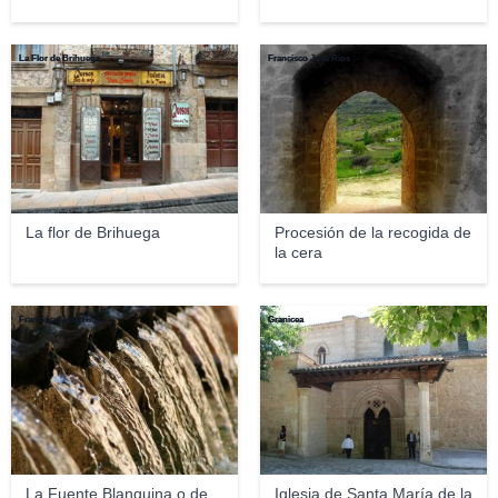
La Flor de Brihuega
Francisco Jose Rios
La flor de Brihuega
Procesión de la recogida de
la cera
Francisco Jose Rios
Granicea
La Fuente Blanquina o de
Iglesia de Santa María de la