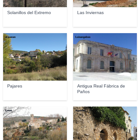
Solanillos del Extremo
Las Inviernas
el juanan
Luisangelzas
Pajares
Antigua Real Fábrica de
Paños
Lotas
el juanan