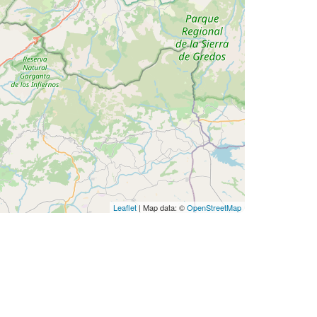
Leaflet
| Map data: ©
OpenStreetMap