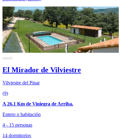
El Mirador de Vilviestre
Vilviestre del Pinar
(9)
A 26.1 Km de Viniegra de Arriba.
Entero o habitación
4 - 15 personas
14 dormitorios