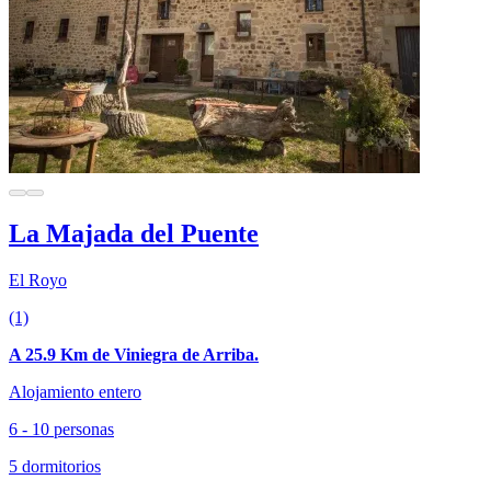
La Majada del Puente
El Royo
(1)
A 25.9 Km de Viniegra de Arriba.
Alojamiento entero
6 - 10 personas
5 dormitorios