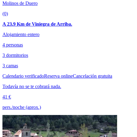
Molinos de Duero
(0)
A 23.9 Km de Viniegra de Arriba.
Alojamiento entero
4 personas
3 dormitorios
3 camas
Calendario verificado
Reserva online
Cancelación gratuita
Todavía no se te cobrará nada.
41 €
pers./noche (aprox.)