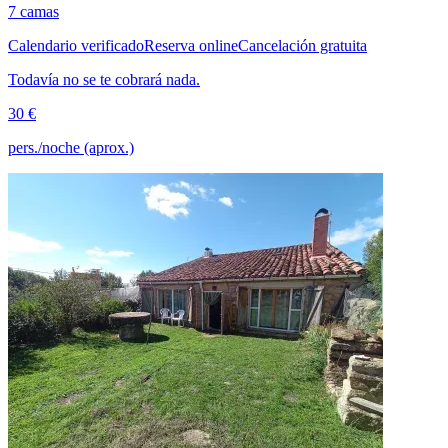
7 camas
Calendario verificado
Reserva online
Cancelación gratuita
Todavía no se te cobrará nada.
30 €
pers./noche (aprox.)