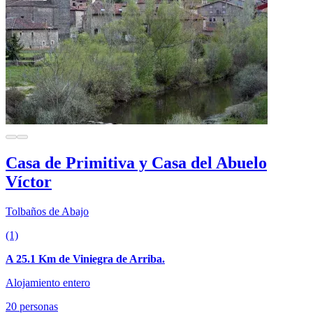
Casa de Primitiva y Casa del Abuelo
Víctor
Tolbaños de Abajo
(1)
A 25.1 Km de Viniegra de Arriba.
Alojamiento entero
20 personas