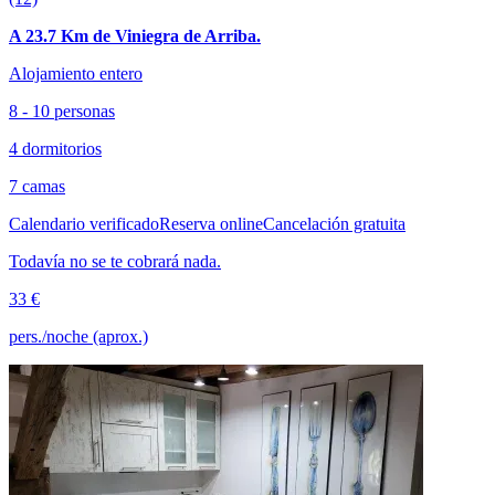
A 23.7 Km de Viniegra de Arriba.
Alojamiento entero
8 - 10 personas
4 dormitorios
7 camas
Calendario verificado
Reserva online
Cancelación gratuita
Todavía no se te cobrará nada.
33 €
pers./noche (aprox.)