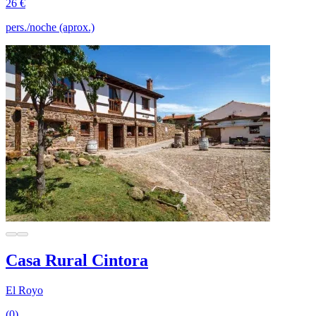
26 €
pers./noche (aprox.)
Casa Rural Cintora
El Royo
(0)