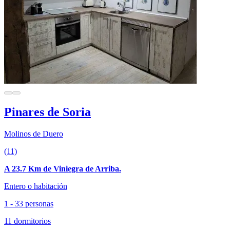
Pinares de Soria
Molinos de Duero
(11)
A 23.7 Km de Viniegra de Arriba.
Entero o habitación
1 - 33 personas
11 dormitorios