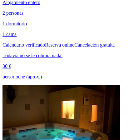
Alojamiento entero
2 personas
1 dormitorio
1 cama
Calendario verificado
Reserva online
Cancelación gratuita
Todavía no se te cobrará nada.
30 €
pers./noche (aprox.)