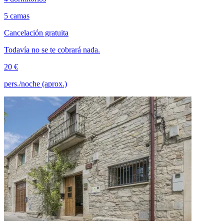
5 camas
Cancelación gratuita
Todavía no se te cobrará nada.
20 €
pers./noche (aprox.)