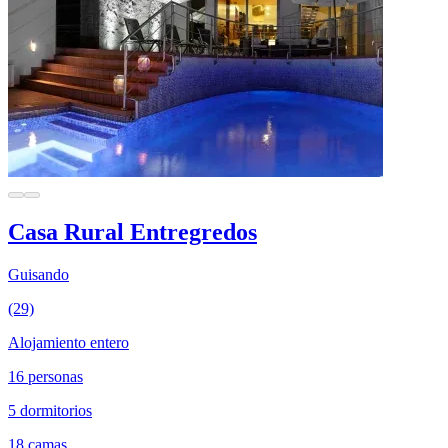
Casa Rural Entregredos
Guisando
(29)
Alojamiento entero
16 personas
5 dormitorios
18 camas