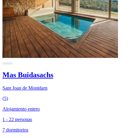
Mas Buidasachs
Sant Joan de Montdarn
(5)
Alojamiento entero
1 - 22 personas
7 dormitorios