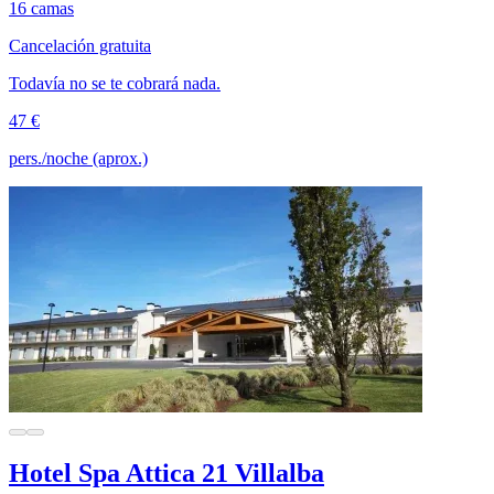
16 camas
Cancelación gratuita
Todavía no se te cobrará nada.
47 €
pers./noche (aprox.)
Hotel Spa Attica 21 Villalba