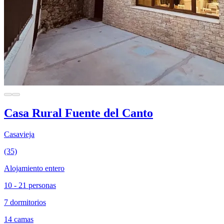
Casa Rural Fuente del Canto
Casavieja
(35)
Alojamiento entero
10 - 21 personas
7 dormitorios
14 camas