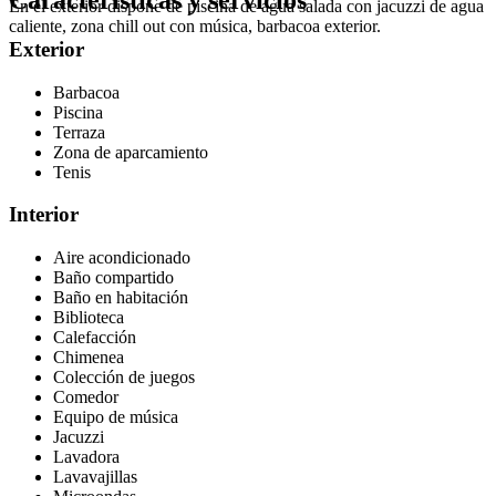
Características y servicios
En el exterior dispone de piscina de agua salada con jacuzzi de agua
caliente, zona chill out con música, barbacoa exterior.
Exterior
Barbacoa
Piscina
Terraza
Zona de aparcamiento
Tenis
Interior
Aire acondicionado
Baño compartido
Baño en habitación
Biblioteca
Calefacción
Chimenea
Colección de juegos
Comedor
Equipo de música
Jacuzzi
Lavadora
Lavavajillas