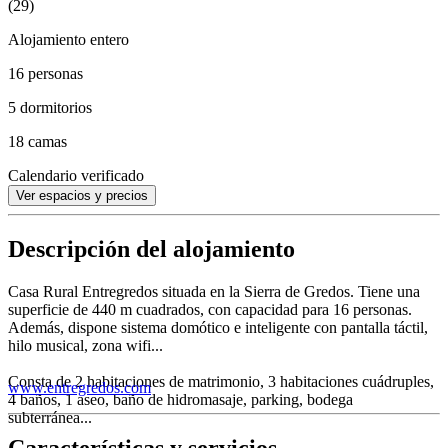
(29)
Alojamiento entero
16 personas
5 dormitorios
18 camas
Calendario verificado
Ver espacios y precios
Descripción del alojamiento
Casa Rural Entregredos situada en la Sierra de Gredos. Tiene una
superficie de 440 m cuadrados, con capacidad para 16 personas.
Además, dispone sistema domótico e inteligente con pantalla táctil,
hilo musical, zona wifi...
Consta de 2 habitaciones de matrimonio, 3 habitaciones cuádruples,
www.entregredos.com
4 baños, 1 aseo, baño de hidromasaje, parking, bodega
subterránea...