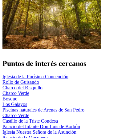
Puntos de interés cercanos
Iglesia de la Purísima Concepción
Rollo de Guisando
Charco del Risquillo
Charco Verde
Bosque
Los Galayos
Piscinas naturales de Arenas de San Pedro
Charco Verde
Castillo de la Triste Condesa
Palacio del Infante Don Luis de Borbón
Iglesia Nuestra Señora de la Asunción
Palacio de la Mosquera