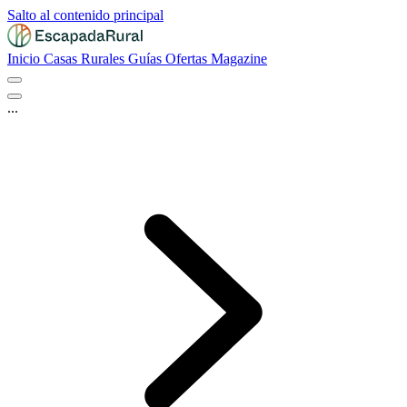
Salto al contenido principal
Inicio
Casas Rurales
Guías
Ofertas
Magazine
...