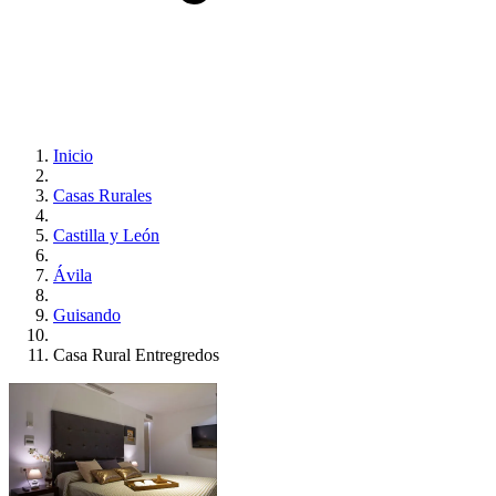
Inicio
Casas Rurales
Castilla y León
Ávila
Guisando
Casa Rural Entregredos