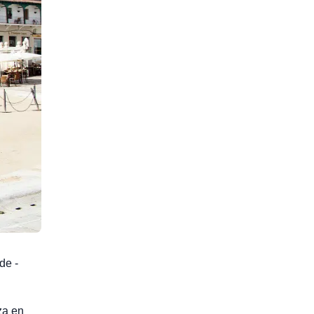
de -
za en