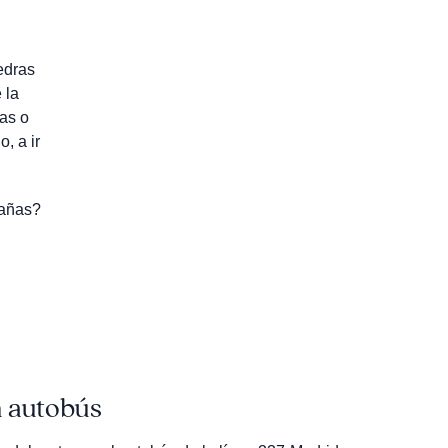
edras
 la
as o
, a ir
pañas?
n autobús