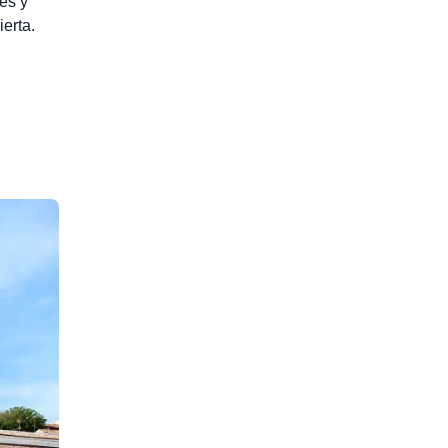
és y
erta.