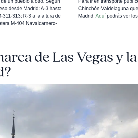
 de un pueblo a otro. Según
Para ir en transporte públi
ceso desde Madrid: A-3 hasta
Chinchón-Valdelaguna que p
-311-313; R-3 a la altura de
Madrid.
Aquí
podrás ver los 
retera M-404 Navalcarnero-
arca de Las Vegas y la
d?