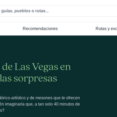
Recomendaciones
Rutas y ex
 de Las Vegas en
las sorpresas
stórico-artístico y de mesones que te ofrecen
ién imaginaría que, a tan solo 40 minutos de
as?