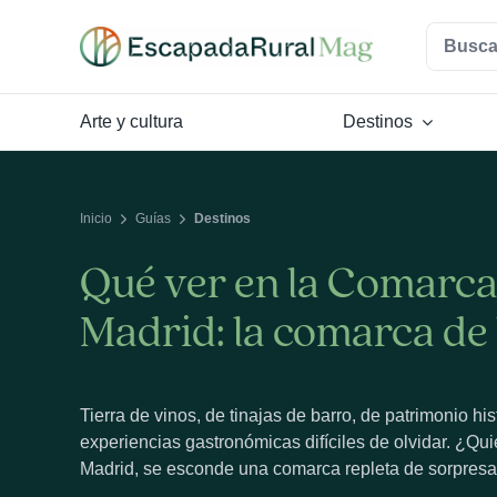
Saltar
Buscar:
al
contenido
Arte y cultura
Destinos
Inicio
Guías
Destinos
Qué ver en la Comarca
Madrid: la comarca de 
Tierra de vinos, de tinajas de barro, de patrimonio hi
experiencias gastronómicas difíciles de olvidar. ¿Qu
Madrid, se esconde una comarca repleta de sorpres