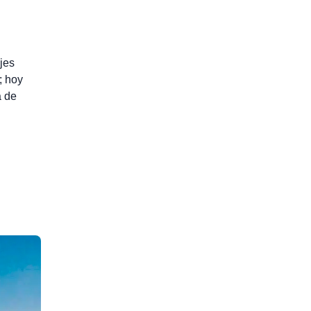
jes
; hoy
a de