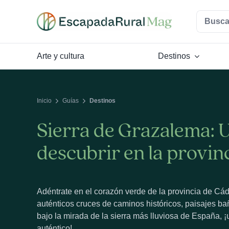
Saltar
Buscar:
al
contenido
Arte y cultura
Destinos
Inicio
Guías
Destinos
Sierra de Grazalema: 
descubrir en la provin
Adéntrate en el corazón verde de la provincia de Cá
auténticos cruces de caminos históricos, paisajes ba
bajo la mirada de la sierra más lluviosa de España, 
auténtico!