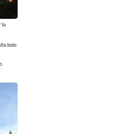
 la
aña todo
o