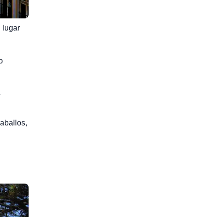
 lugar
o
a
caballos,