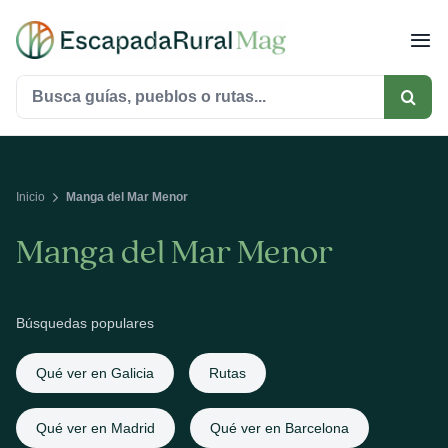
Saltar
al
contenido
Buscar:
Inicio
Manga del Mar Menor
Manga del Mar Menor
Búsquedas populares
Qué ver en Galicia
Rutas
Qué ver en Madrid
Qué ver en Barcelona