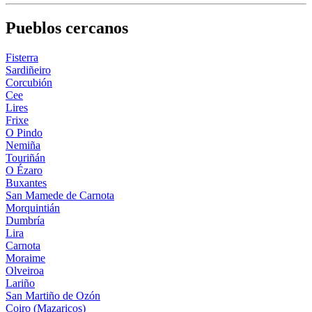
Pueblos cercanos
Fisterra
Sardiñeiro
Corcubión
Cee
Lires
Frixe
O Pindo
Nemiña
Touriñán
O Ézaro
Buxantes
San Mamede de Carnota
Morquintián
Dumbría
Lira
Carnota
Moraime
Olveiroa
Lariño
San Martiño de Ozón
Coiro (Mazaricos)