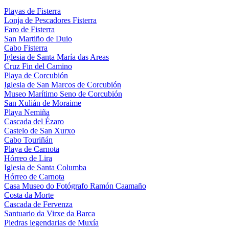
Playas de Fisterra
Lonja de Pescadores Fisterra
Faro de Fisterra
San Martiño de Duio
Cabo Fisterra
Iglesia de Santa María das Areas
Cruz Fin del Camino
Playa de Corcubión
Iglesia de San Marcos de Corcubión
Museo Marítimo Seno de Corcubión
San Xulián de Moraime
Playa Nemiña
Cascada del Ézaro
Castelo de San Xurxo
Cabo Touriñán
Playa de Carnota
Hórreo de Lira
Iglesia de Santa Columba
Hórreo de Carnota
Casa Museo do Fotógrafo Ramón Caamaño
Costa da Morte
Cascada de Fervenza
Santuario da Virxe da Barca
Piedras legendarias de Muxía