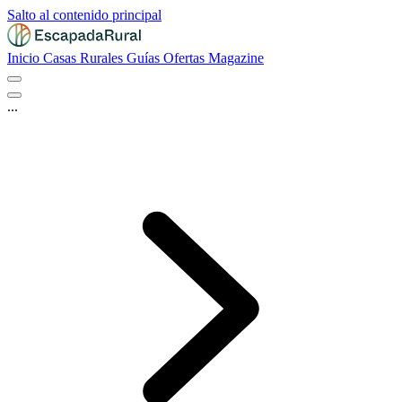
Salto al contenido principal
Inicio
Casas Rurales
Guías
Ofertas
Magazine
...