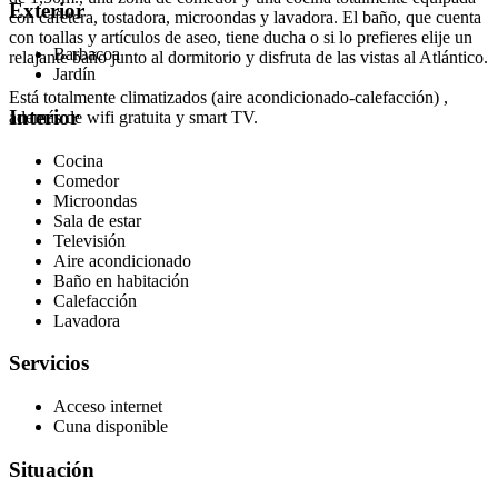
Exterior
con cafetera, tostadora, microondas y lavadora. El baño, que cuenta
con toallas y artículos de aseo, tiene ducha o si lo prefieres elije un
Barbacoa
relajante baño junto al dormitorio y disfruta de las vistas al Atlántico.
Jardín
Está totalmente climatizados (aire acondicionado-calefacción) ,
Interior
además de wifi gratuita y smart TV.
Cocina
Comedor
Microondas
Sala de estar
Televisión
Aire acondicionado
Baño en habitación
Calefacción
Lavadora
Servicios
Acceso internet
Cuna disponible
Situación