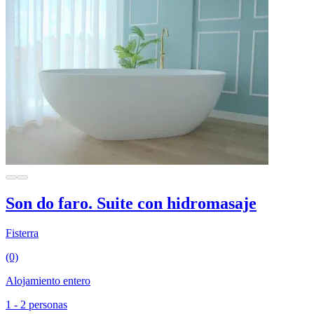
Son do faro. Suite con hidromasaje
Fisterra
(0)
Alojamiento entero
1 - 2 personas