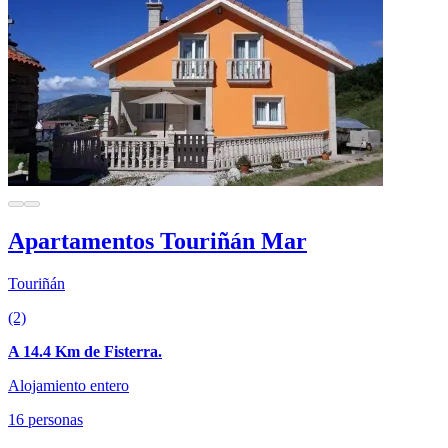
Apartamentos Touriñán Mar
Touriñán
(2)
A 14.4 Km de Fisterra.
Alojamiento entero
16 personas