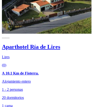
Aparthotel Ría de Lires
Lires
(0)
A 10.1 Km de Fisterra.
Alojamiento entero
1 - 2 personas
20 dormitorios
1 cama