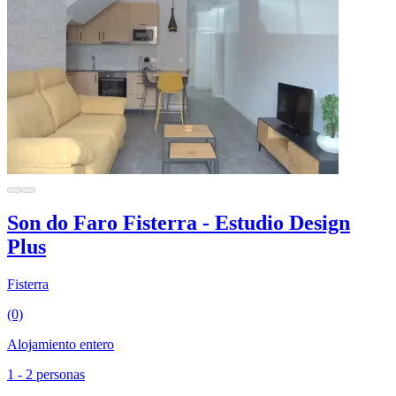
Son do Faro Fisterra - Estudio Design
Plus
Fisterra
(0)
Alojamiento entero
1 - 2 personas