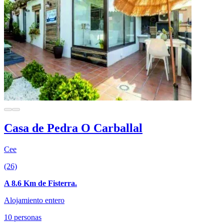
Casa de Pedra O Carballal
Cee
(26)
A 8.6 Km de Fisterra.
Alojamiento entero
10 personas