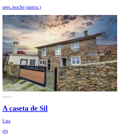
pers./noche (aprox.)
A caseta de Sil
Lira
(0)