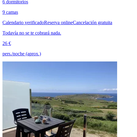
6 dormitorios
9 camas
Calendario verificado
Reserva online
Cancelación gratuita
Todavía no se te cobrará nada.
26 €
pers./noche (aprox.)