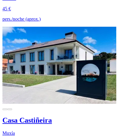
45 €
pers./noche (aprox.)
Casa Castiñeira
Muxía