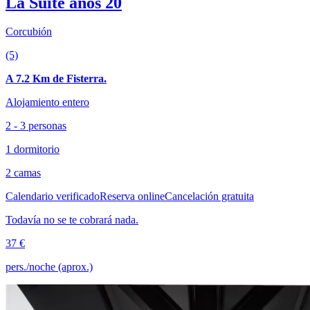
La Suite años 20
Corcubión
(5)
A 7.2 Km de Fisterra.
Alojamiento entero
2 - 3 personas
1 dormitorio
2 camas
Calendario verificado
Reserva online
Cancelación gratuita
Todavía no se te cobrará nada.
37 €
pers./noche (aprox.)