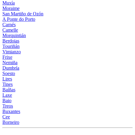
Muxía
Moraime
San Martiño de Ozón
A Ponte do Porto
Carnés
Camelle
Morquintián
Berdoias
Touriñán
Vimianzo
Frixe
Nemiña
Dumbría
Soesto
Lires
Tines
Baíñas
Laxe
Baio
Treos
Buxantes
Cee
Borneiro