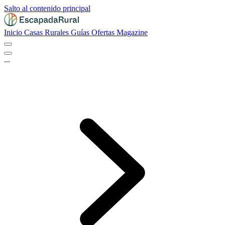
Salto al contenido principal
Inicio
Casas Rurales
Guías
Ofertas
Magazine
...