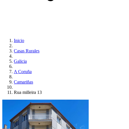
Inicio
Casas Rurales
Galicia
A Coruña
Camariñas
Rua milleira 13