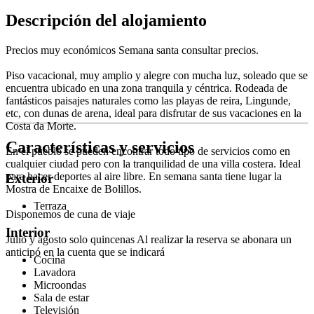
Descripción del alojamiento
Precios muy económicos Semana santa consultar precios.
Piso vacacional, muy amplio y alegre con mucha luz, soleado que se
encuentra ubicado en una zona tranquila y céntrica. Rodeada de
fantásticos paisajes naturales como las playas de reira, Lingunde,
etc, con dunas de arena, ideal para disfrutar de sus vacaciones en la
Costa da Morte.
Características y servicios
En el pueblo se pueden encontrar todo tipo de servicios como en
cualquier ciudad pero con la tranquilidad de una villa costera. Ideal
para hacer deportes al aire libre. En semana santa tiene lugar la
Exterior
Mostra de Encaixe de Bolillos.
Terraza
Disponemos de cuna de viaje
Interior
Julio y agosto solo quincenas Al realizar la reserva se abonara un
anticipó en la cuenta que se indicará
Cocina
Lavadora
Microondas
Sala de estar
Televisión