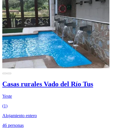
Casas rurales Vado del Río Tus
Yeste
(1)
Alojamiento entero
46 personas