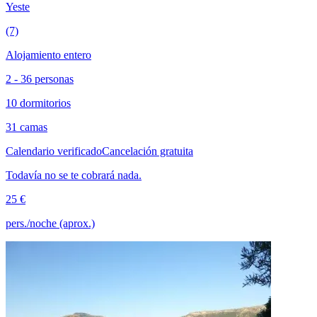
Yeste
(7)
Alojamiento entero
2 - 36 personas
10 dormitorios
31 camas
Calendario verificado
Cancelación gratuita
Todavía no se te cobrará nada.
25 €
pers./noche (aprox.)