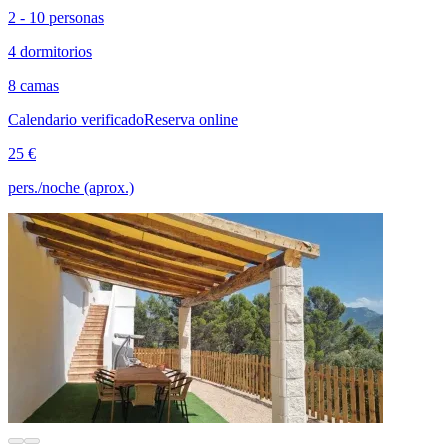
2 - 10 personas
4 dormitorios
8 camas
Calendario verificado
Reserva online
25 €
pers./noche (aprox.)