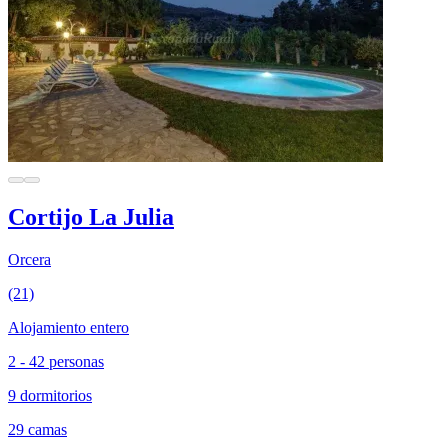
Cortijo La Julia
Orcera
(21)
Alojamiento entero
2 - 42 personas
9 dormitorios
29 camas