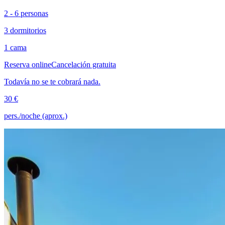
2 - 6 personas
3 dormitorios
1 cama
Reserva online
Cancelación gratuita
Todavía no se te cobrará nada.
30 €
pers./noche (aprox.)