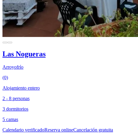
Las Nogueras
Arroyofrío
(0)
Alojamiento entero
2 - 8 personas
3 dormitorios
5 camas
Calendario verificado
Reserva online
Cancelación gratuita