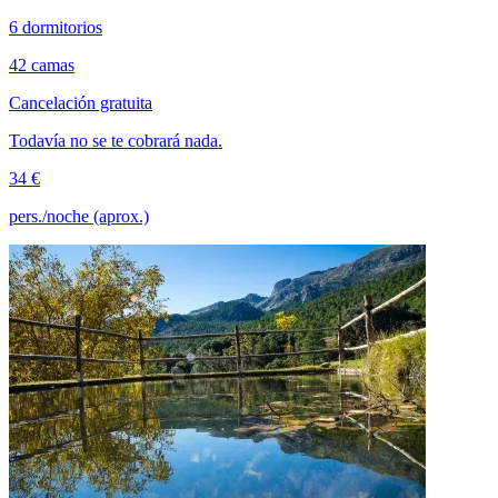
6 dormitorios
42 camas
Cancelación gratuita
Todavía no se te cobrará nada.
34 €
pers./noche (aprox.)