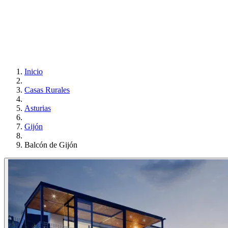
Inicio
Casas Rurales
Asturias
Gijón
Balcón de Gijón