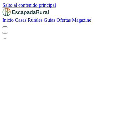
Salto al contenido principal
Inicio
Casas Rurales
Guías
Ofertas
Magazine
...