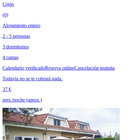
Gijón
(0)
Alojamiento entero
2 - 5 personas
3 dormitorios
4 camas
Calendario verificado
Reserva online
Cancelación gratuita
Todavía no se te cobrará nada.
37 €
pers./noche (aprox.)