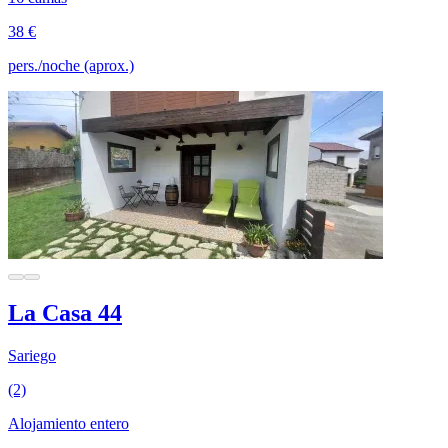
38 €
pers./noche (aprox.)
La Casa 44
Sariego
(2)
Alojamiento entero