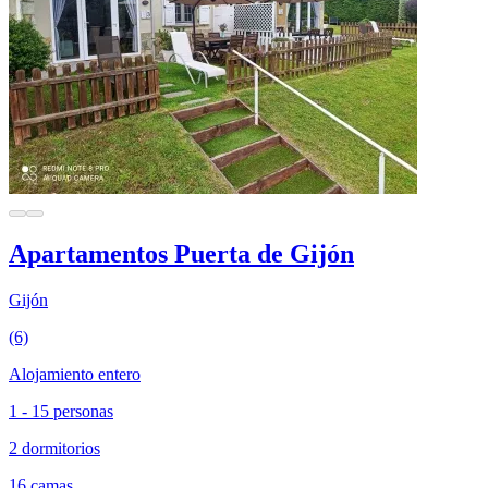
Apartamentos Puerta de Gijón
Gijón
(6)
Alojamiento entero
1 - 15 personas
2 dormitorios
16 camas