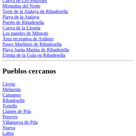
Cueva de Les Pedroses
Montañas del Norte
Torre de la Atalaya de Ribadesella
Playa de la Atalaya
Puerto de Ribadesella
Cueva de la Lloseta
Los paneles de Mingote
Área recreativa de Ardines
Paseo Marítimo de Ribadesella
Playa Santa Marina de Ribadesella
Ermita de la Guía en Ribadesella
Pueblos cercanos
Llovio
Meluerda
Camango
Ribadesella
Toriello
Llames de Pría
Peruyes
Villanueva de Pría
Nueva
Labra