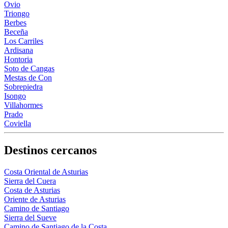
Ovio
Triongo
Berbes
Beceña
Los Carriles
Ardisana
Hontoria
Soto de Cangas
Mestas de Con
Sobrepiedra
Isongo
Villahormes
Prado
Coviella
Destinos cercanos
Costa Oriental de Asturias
Sierra del Cuera
Costa de Asturias
Oriente de Asturias
Camino de Santiago
Sierra del Sueve
Camino de Santiago de la Costa