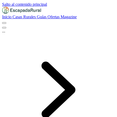
Salto al contenido principal
Inicio
Casas Rurales
Guías
Ofertas
Magazine
...