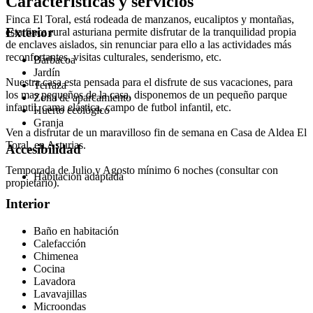
Características y servicios
Finca El Toral, está rodeada de manzanos, eucaliptos y montañas,
Exterior
esta finca rural asturiana permite disfrutar de la tranquilidad propia
de enclaves aislados, sin renunciar para ello a las actividades más
reconfortantes, visitas culturales, senderismo, etc.
Barbacoa
Jardín
Nuestra casa esta pensada para el disfrute de sus vacaciones, para
Terraza
los mas pequeños de la casa, disponemos de un pequeño parque
Zona de aparcamiento
infantil, cama elástica, campo de futbol infantil, etc.
Huerto ecológico
Granja
Ven a disfrutar de un maravilloso fin de semana en Casa de Aldea El
Toral, en Asturias.
Accesibilidad
Temporada de Julio y Agosto mínimo 6 noches (consultar con
Habitación adaptada
propietario).
Interior
Baño en habitación
Calefacción
Chimenea
Cocina
Lavadora
Lavavajillas
Microondas