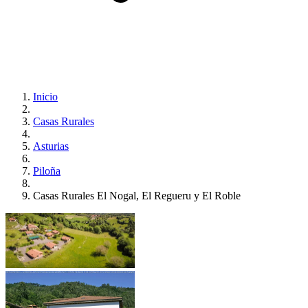
Inicio
Casas Rurales
Asturias
Piloña
Casas Rurales El Nogal, El Regueru y El Roble