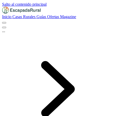
Salto al contenido principal
Inicio
Casas Rurales
Guías
Ofertas
Magazine
...