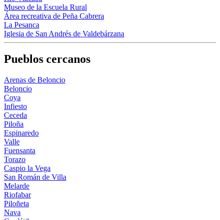
Museo de la Escuela Rural
Área recreativa de Peña Cabrera
La Pesanca
Iglesia de San Andrés de Valdebárzana
Pueblos cercanos
Arenas de Beloncio
Beloncio
Coya
Infiesto
Ceceda
Piloña
Espinaredo
Valle
Fuensanta
Torazo
Caspio la Vega
San Román de Villa
Melarde
Riofabar
Piloñeta
Nava