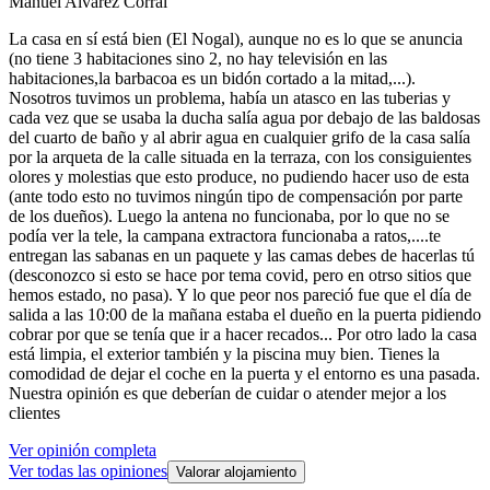
Manuel Alvarez Corral
La casa en sí está bien (El Nogal), aunque no es lo que se anuncia
(no tiene 3 habitaciones sino 2, no hay televisión en las
habitaciones,la barbacoa es un bidón cortado a la mitad,...).
Nosotros tuvimos un problema, había un atasco en las tuberias y
cada vez que se usaba la ducha salía agua por debajo de las baldosas
del cuarto de baño y al abrir agua en cualquier grifo de la casa salía
por la arqueta de la calle situada en la terraza, con los consiguientes
olores y molestias que esto produce, no pudiendo hacer uso de esta
(ante todo esto no tuvimos ningún tipo de compensación por parte
de los dueños). Luego la antena no funcionaba, por lo que no se
podía ver la tele, la campana extractora funcionaba a ratos,....te
entregan las sabanas en un paquete y las camas debes de hacerlas tú
(desconozco si esto se hace por tema covid, pero en otrso sitios que
hemos estado, no pasa). Y lo que peor nos pareció fue que el día de
salida a las 10:00 de la mañana estaba el dueño en la puerta pidiendo
cobrar por que se tenía que ir a hacer recados... Por otro lado la casa
está limpia, el exterior también y la piscina muy bien. Tienes la
comodidad de dejar el coche en la puerta y el entorno es una pasada.
Nuestra opinión es que deberían de cuidar o atender mejor a los
clientes
Ver opinión completa
Ver todas las opiniones
Valorar alojamiento