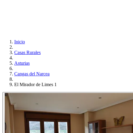
Inicio
Casas Rurales
Asturias
Cangas del Narcea
El Mirador de Limes 1