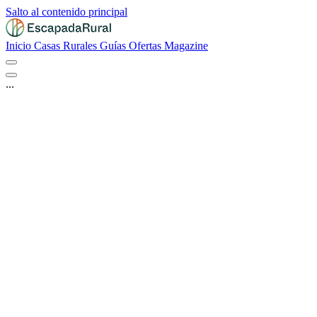
Salto al contenido principal
Inicio
Casas Rurales
Guías
Ofertas
Magazine
...