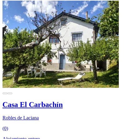
Casa El Carbachín
Robles de Laciana
(0)
Alojamiento entero