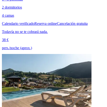
2 dormitorios
4 camas
Calendario verificado
Reserva online
Cancelación gratuita
Todavía no se te cobrará nada.
38 €
pers./noche (aprox.)