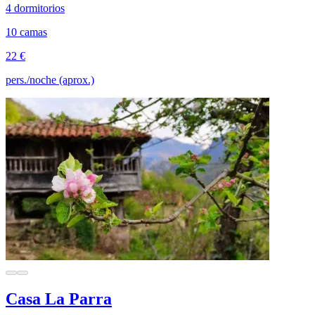
4 dormitorios
10 camas
22 €
pers./noche (aprox.)
Casa La Parra