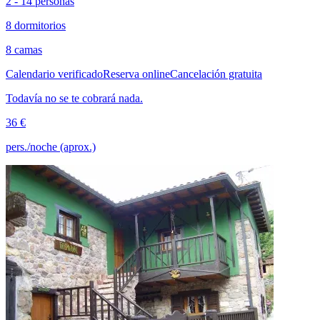
2 - 14 personas
8 dormitorios
8 camas
Calendario verificado
Reserva online
Cancelación gratuita
Todavía no se te cobrará nada.
36 €
pers./noche (aprox.)