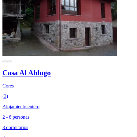
Casa Al Ablugo
Corés
(3)
Alojamiento entero
2 - 6 personas
3 dormitorios