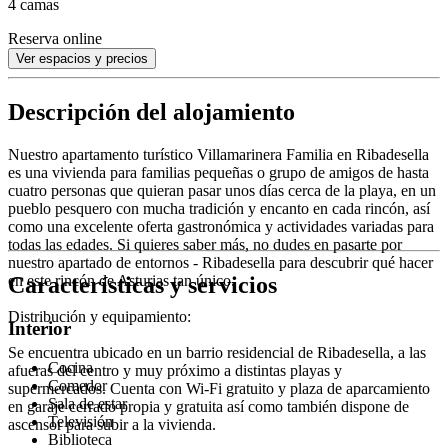
4 camas
Reserva online
Ver espacios y precios
Descripción del alojamiento
Nuestro apartamento turístico Villamarinera Familia en Ribadesella
es una vivienda para familias pequeñas o grupo de amigos de hasta
cuatro personas que quieran pasar unos días cerca de la playa, en un
pueblo pesquero con mucha tradición y encanto en cada rincón, así
como una excelente oferta gastronómica y actividades variadas para
todas las edades. Si quieres saber más, no dudes en pasarte por
nuestro apartado de entornos - Ribadesella para descubrir qué hacer
Características y servicios
en este rincón de Asturias tan único.
Distribución y equipamiento:
Interior
Se encuentra ubicado en un barrio residencial de Ribadesella, a las
Cocina
afueras del centro y muy próximo a distintas playas y
Comedor
supermercados. Cuenta con Wi-Fi gratuito y plaza de aparcamiento
Sala de estar
en garaje cerrado propia y gratuita así como también dispone de
Televisión
ascensor para subir a la vivienda.
Biblioteca