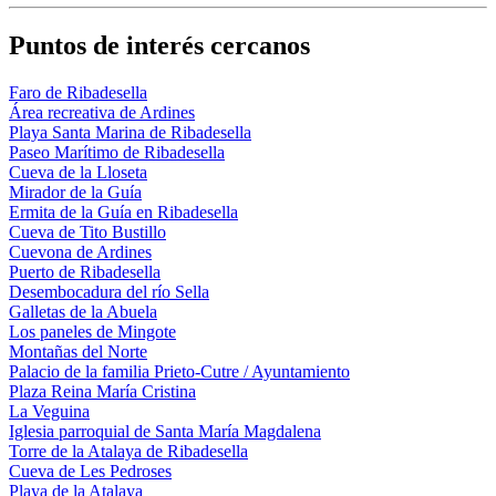
Puntos de interés cercanos
Faro de Ribadesella
Área recreativa de Ardines
Playa Santa Marina de Ribadesella
Paseo Marítimo de Ribadesella
Cueva de la Lloseta
Mirador de la Guía
Ermita de la Guía en Ribadesella
Cueva de Tito Bustillo
Cuevona de Ardines
Puerto de Ribadesella
Desembocadura del río Sella
Galletas de la Abuela
Los paneles de Mingote
Montañas del Norte
Palacio de la familia Prieto-Cutre / Ayuntamiento
Plaza Reina María Cristina
La Veguina
Iglesia parroquial de Santa María Magdalena
Torre de la Atalaya de Ribadesella
Cueva de Les Pedroses
Playa de la Atalaya