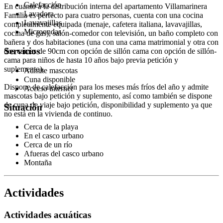
Calefacción
En cuanto a la distribución interna del apartamento Villamarinera
Lavadora
Familia es perfecto para cuatro personas, cuenta con una cocina
Lavavajillas
completamente equipada (menaje, cafetera italiana, lavavajillas,
Microondas
cocina de gas), salón-comedor con televisión, un baño completo con
bañera y dos habitaciones (una con una cama matrimonial y otra con
Servicios
dos camas de 90cm con opción de sillón cama con opción de sillón-
cama para niños de hasta 10 años bajo previa petición y
suplemento).
Admite mascotas
Cuna disponible
Dispone de calefacción para los meses más fríos del año y admite
Acceso internet
mascotas bajo petición y suplemento, así como también se dispone
de cuna de viaje bajo petición, disponibilidad y suplemento ya que
Situación
no está en la vivienda de continuo.
Cerca de la playa
En el casco urbano
Cerca de un río
Afueras del casco urbano
Montaña
Actividades
Actividades acuáticas