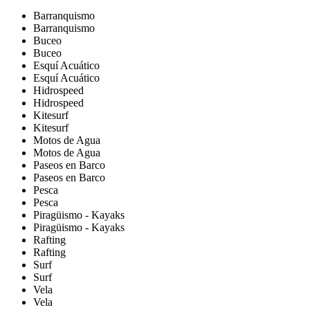
Barranquismo
Barranquismo
Buceo
Buceo
Esquí Acuático
Esquí Acuático
Hidrospeed
Hidrospeed
Kitesurf
Kitesurf
Motos de Agua
Motos de Agua
Paseos en Barco
Paseos en Barco
Pesca
Pesca
Piragüismo - Kayaks
Piragüismo - Kayaks
Rafting
Rafting
Surf
Surf
Vela
Vela