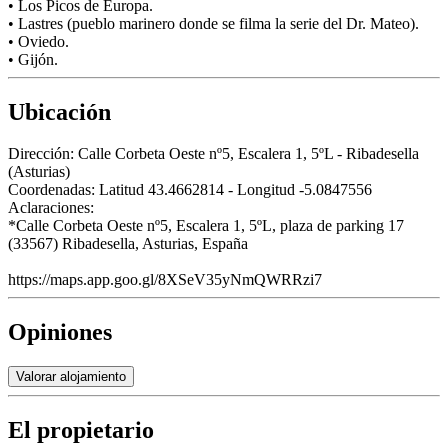
• Los Picos de Europa.
• Lastres (pueblo marinero donde se filma la serie del Dr. Mateo).
• Oviedo.
• Gijón.
Ubicación
Dirección:
Calle Corbeta Oeste nº5, Escalera 1, 5ºL - Ribadesella
(Asturias)
Coordenadas:
Latitud 43.4662814 - Longitud -5.0847556
Aclaraciones:
*Calle Corbeta Oeste nº5, Escalera 1, 5ºL, plaza de parking 17
(33567) Ribadesella, Asturias, España
https://maps.app.goo.gl/8XSeV35yNmQWRRzi7
Opiniones
Valorar alojamiento
El propietario