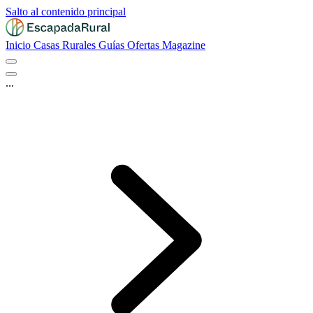
Salto al contenido principal
Inicio
Casas Rurales
Guías
Ofertas
Magazine
...