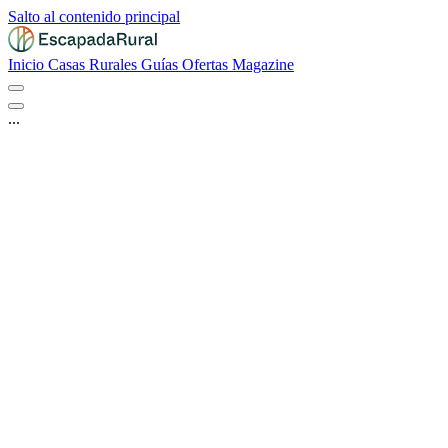
Salto al contenido principal
Inicio
Casas Rurales
Guías
Ofertas
Magazine
...