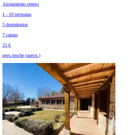
Alojamiento entero
1 - 10 personas
5 dormitorios
7 camas
21 €
pers./noche (aprox.)