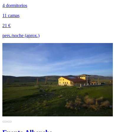
4 dormitorios
11 camas
21 €
pers./noche (aprox.)