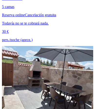
5 camas
Reserva online
Cancelación gratuita
Todavía no se te cobrará nada.
30 €
pers./noche (aprox.)