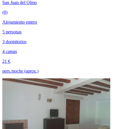
San Juan del Olmo
(0)
Alojamiento entero
5 personas
3 dormitorios
4 camas
21 €
pers./noche (aprox.)