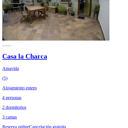
Casa la Charca
Amavida
(5)
Alojamiento entero
4 personas
2 dormitorios
3 camas
Reserva online
Cancelación gratuita