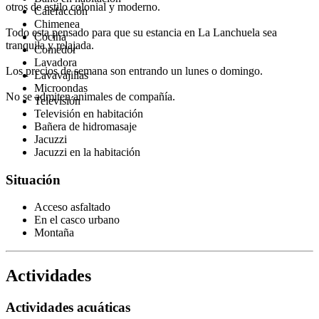
otros de estilo colonial y moderno.
Calefacción
Chimenea
Todo esta pensado para que su estancia en La Lanchuela sea
Cocina
tranquila y relajada.
Comedor
Lavadora
Los precios de semana son entrando un lunes o domingo.
Lavavajillas
Microondas
No se admiten animales de compañía.
Televisión
Televisión en habitación
Bañera de hidromasaje
Jacuzzi
Jacuzzi en la habitación
Situación
Acceso asfaltado
En el casco urbano
Montaña
Actividades
Actividades acuáticas