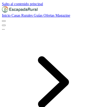
Salto al contenido principal
Inicio
Casas Rurales
Guías
Ofertas
Magazine
...