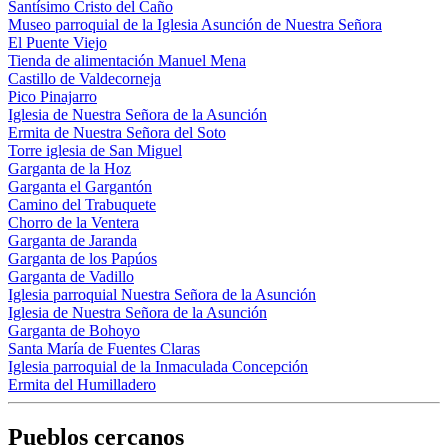
Santísimo Cristo del Caño
Museo parroquial de la Iglesia Asunción de Nuestra Señora
El Puente Viejo
Tienda de alimentación Manuel Mena
Castillo de Valdecorneja
Pico Pinajarro
Iglesia de Nuestra Señora de la Asunción
Ermita de Nuestra Señora del Soto
Torre iglesia de San Miguel
Garganta de la Hoz
Garganta el Gargantón
Camino del Trabuquete
Chorro de la Ventera
Garganta de Jaranda
Garganta de los Papúos
Garganta de Vadillo
Iglesia parroquial Nuestra Señora de la Asunción
Iglesia de Nuestra Señora de la Asunción
Garganta de Bohoyo
Santa María de Fuentes Claras
Iglesia parroquial de la Inmaculada Concepción
Ermita del Humilladero
Pueblos cercanos