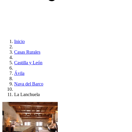
Inicio
Casas Rurales
Castilla y León
Ávila
Nava del Barco
La Lanchuela