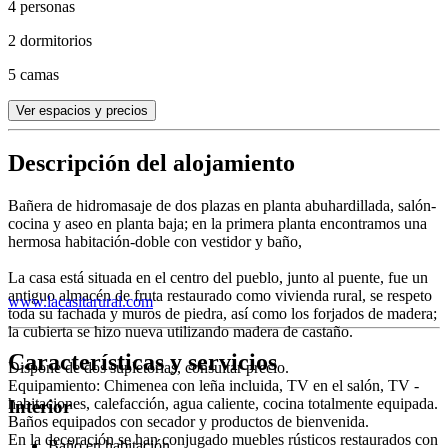
4 personas
2 dormitorios
5 camas
Ver espacios y precios
Descripción del alojamiento
Bañera de hidromasaje de dos plazas en planta abuhardillada, salón-
cocina y aseo en planta baja; en la primera planta encontramos una
hermosa habitación-doble con vestidor y baño,
La casa está situada en el centro del pueblo, junto al puente, fue un
antiguo almacén de fruta restaurado como vivienda rural, se respeto
www.lacasitarural.com
toda su fachada y muros de piedra, así como los forjados de madera;
la cubierta se hizo nueva utilizando madera de castaño.
Características y servicios
Dispone de dos supletorias, consultar precio.
Equipamiento: Chimenea con leña incluida, TV en el salón, TV -
habitaciones, calefacción, agua caliente, cocina totalmente equipada.
Interior
Baños equipados con secador y productos de bienvenida.
En la decoración se han conjugado muebles rústicos restaurados con
Baño en habitación