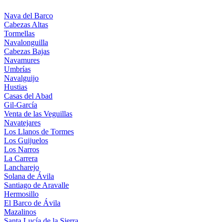
Nava del Barco
Cabezas Altas
Tormellas
Navalonguilla
Cabezas Bajas
Navamures
Umbrías
Navalguijo
Hustias
Casas del Abad
Gil-García
Venta de las Veguillas
Navatejares
Los Llanos de Tormes
Los Guijuelos
Los Narros
La Carrera
Lancharejo
Solana de Ávila
Santiago de Aravalle
Hermosillo
El Barco de Ávila
Mazalinos
Santa Lucía de la Sierra