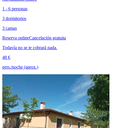
1 - 6 personas
3 dormitorios
3 camas
Reserva online
Cancelación gratuita
Todavía no se te cobrará nada.
48 €
pers./noche (aprox.)