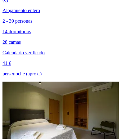
Alojamiento entero
2 - 39 personas
14 dormitorios
28 camas
Calendario verificado
41 €
pers./noche (aprox.)