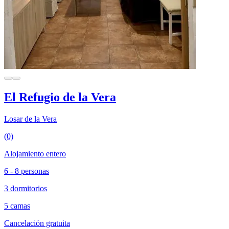
El Refugio de la Vera
Losar de la Vera
(0)
Alojamiento entero
6 - 8 personas
3 dormitorios
5 camas
Cancelación gratuita