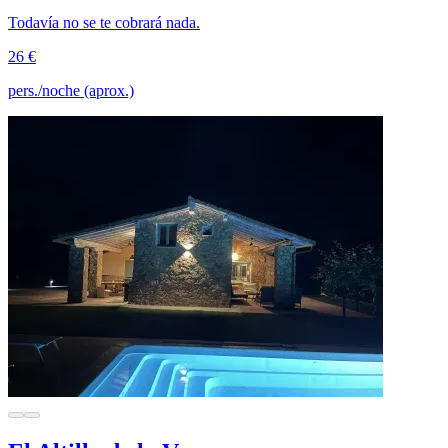
Todavía no se te cobrará nada.
26 €
pers./noche (aprox.)