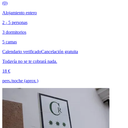
(0)
Alojamiento entero
2 - 5 personas
3 dormitorios
5 camas
Calendario verificado
Cancelación gratuita
Todavía no se te cobrará nada.
18 €
pers./noche (aprox.)