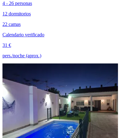
4 - 26 personas
12 dormitorios
22 camas
Calendario verificado
31 €
pers./noche (aprox.)