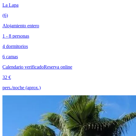
La Lapa
(6)
Alojamiento entero
1 - 8 personas
4 dormitorios
6 camas
Calendario verificado
Reserva online
32 €
pers./noche (aprox.)