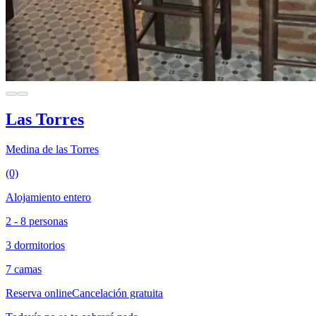
Las Torres
Medina de las Torres
(0)
Alojamiento entero
2 - 8 personas
3 dormitorios
7 camas
Reserva online
Cancelación gratuita