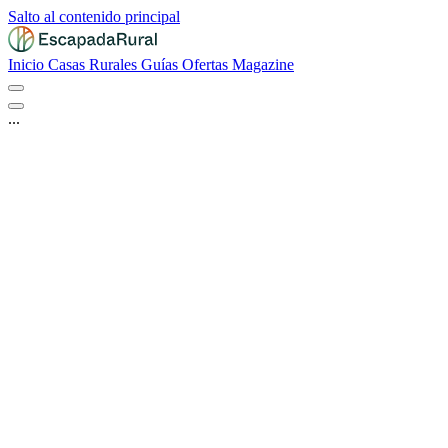
Salto al contenido principal
Inicio
Casas Rurales
Guías
Ofertas
Magazine
...