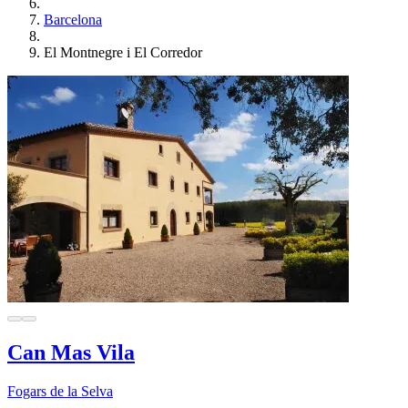
Barcelona
El Montnegre i El Corredor
Can Mas Vila
Fogars de la Selva