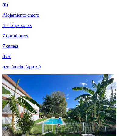
(0)
Alojamiento entero
4 - 12 personas
7 dormitorios
7 camas
35 €
pers./noche (aprox.)