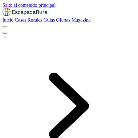
Salto al contenido principal
Inicio
Casas Rurales
Guías
Ofertas
Magazine
...