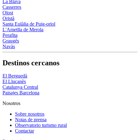
La Blava
Casserres
Olost
Oristà
Santa Eulàlia de Puig-oriol
L'Ametlla de Merola
Perafita
Graugés
Navàs
Destinos cercanos
El Berguedà
El Lluçanès
Catalunya Central
Paisajes Barcelona
Nosotros
Sobre nosotros
Notas de prensa
Observatorio turismo rural
Contactar