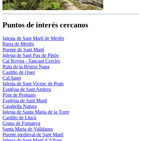
Puntos de interés cercanos
Iglesia de Sant Martí de Merlès
Riera de Merlès
Puente de Sant Martí
Iglesia de Sant Pau de Pinós
Cal Rovira - Tancant Cercles
Ruta de la Bruixa Napa
Castillo de Quer
Cal Janet
Iglesia de Sant Vicenç de Prats
Església de Sant Andreu
Pont de Periques
Església de Sant Martí
Casabella Natura
Iglesia de Santa Maria de la Torre
Castillo de Lluçà
Graus de Fumanya
Santa Maria de Valldaura
Puente medieval de Sant Martí
Iglesia de Sant Martí d’Albars