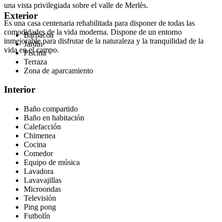
una vista privilegiada sobre el valle de Merlès.
Exterior
Es una casa centenaria rehabilitada para disponer de todas las
comodidades de la vida moderna. Dispone de un entorno
Barbacoa
inmejorable para disfrutar de la naturaleza y la tranquilidad de la
Jardín
vida en el campo.
Piscina
Terraza
Zona de aparcamiento
Interior
Baño compartido
Baño en habitación
Calefacción
Chimenea
Cocina
Comedor
Equipo de música
Lavadora
Lavavajillas
Microondas
Televisión
Ping pong
Futbolín