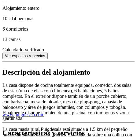
Alojamiento entero
10 - 14 personas
6 dormitorios
13 camas
Calendario verificado
Ver espacios y precios
Descripción del alojamiento
La casa dispone de cocina totalmente equipada, comedor, dos salas
de estar (una de ellas con chimenea), 6 habitaciones, 5 baños
completos. En el exterior dispone también de un porche cubierto,
con barbacoa, mesa de pic-nic, mesa de ping-pong, canasta de
baloncesto y área de juegos infantiles, con columpios y tobogán.
Finalmente dispone también de una piscina, con tumbonas y zona
www.puigdesala.com
ajardinada.
La casa masía rural Puigdesala está situada a 1,5 km del pequeño
Características y servicios
núcleo de Santa Maria de Merlès. Está situada sobre una colina con