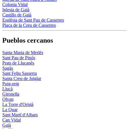
Colonia Vidal
Iglesia de Gaià
Castillo de Gaià
Esglèsia de Sant Pau de Casserres
Plaça de la Creu de Casserres
Pueblos cercanos
Santa Maria de Merlès
Sant Pau de Pinós
Prats de Lluçanès
Sagàs
Sant Feliu Sasserra
Santa Creu de Jutglar
Puig-reig
Lluçà
Gironella
Olvan
La Torre d'Oristà
La Quar
Sant Martí d'Albars
Can Vidal
Gaià